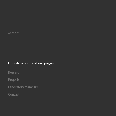
Acceder
English versions of our pages
Research
Projects
Laboratory members
Contact